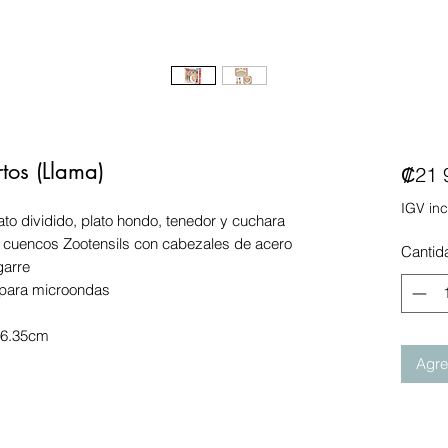
rtos (Llama)
₡21 
IGV inc
lato dividido, plato hondo, tenedor y cuchara
y cuencos Zootensils con cabezales de acero
Cantid
garre
o para microondas
 6.35cm
Agreg