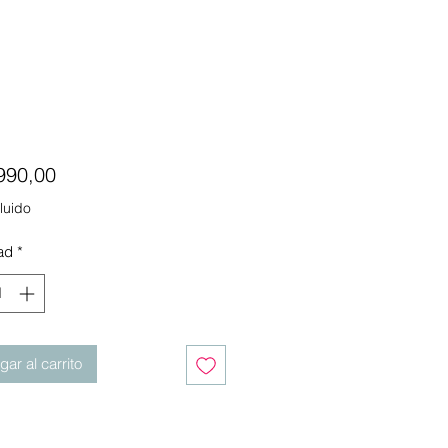
Precio
990,00
luido
ad
*
ar al carrito