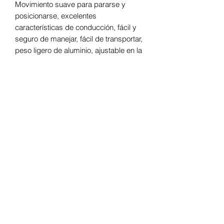
Movimiento suave para pararse y
posicionarse, excelentes
características de conducción, fácil y
seguro de manejar, fácil de transportar,
peso ligero de aluminio, ajustable en la
longitud de la parte superior e inferior
de las piernas, la posición de los pies y
la altura del respaldo, ancho del asiento
de 35 a 48 cm, profundidad del asiento
de hasta 54 cm, peso del usuario hasta
120 kg, múltiples opciones de color,
certificados: TÜV, CERAH, HI,
FDA/510(k), Crash Test, ágil, activo,
compacto, excelentes características
de conducción en interiores y
exteriores, prácticas ruedas traseras
de desenganche rápido, ruedas
delanteras y respaldo abatible para
facilitar el transporte del vehículo,
ajuste simple y rápido para