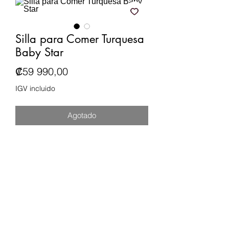
Silla para Comer Turquesa
Baby Star
Precio
₡59 990,00
IGV incluido
Agotado
Cobertor de Cuero Sintetico con
bandeja para alimentos
Posee cinturones para fijación de
respaldo y asiento
Fácil de limpiar
Edad recomendada: 1 a 4 años
Fabricado en plástico de alta
resistencia