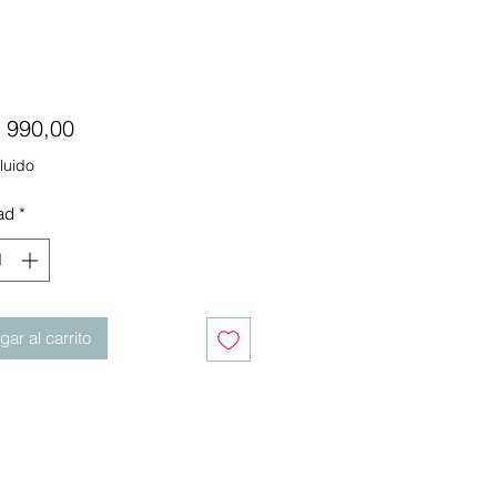
Precio
 990,00
luido
ad
*
ar al carrito