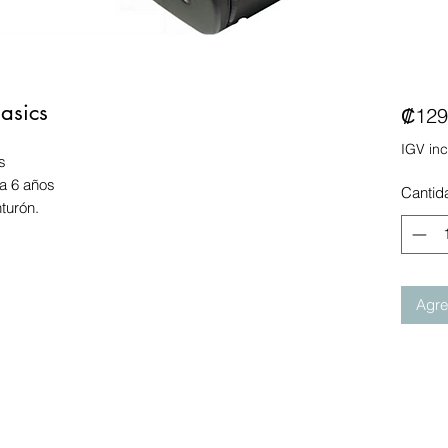
asics
₡129
IGV inc
s
a 6 años
Cantid
nturón.
Agreg