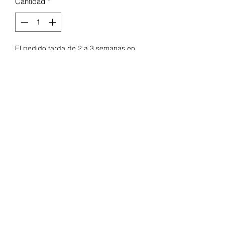
Cantidad
*
El pedido tarda de 2 a 3 semanas en
llegar. Nos pondremos en contacto en el
momento que su pedido llegue y pueda
ser entregado.
Pedido anticipado
Especificaciones del asiento de piso
Sit-Me-Up
Diseño: rana
Peso: 5.3 libras
Satisfacción garantizada.
Fabricado con materiales de la más
alta calidad