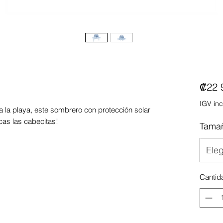
₡22 
IGV inc
 a la playa, este sombrero con protección solar
cas las cabecitas!
Tama
Eleg
Cantid