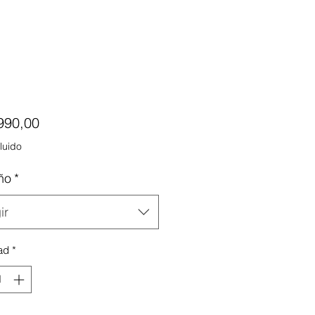
Precio
990,00
luido
ño
*
ir
ad
*