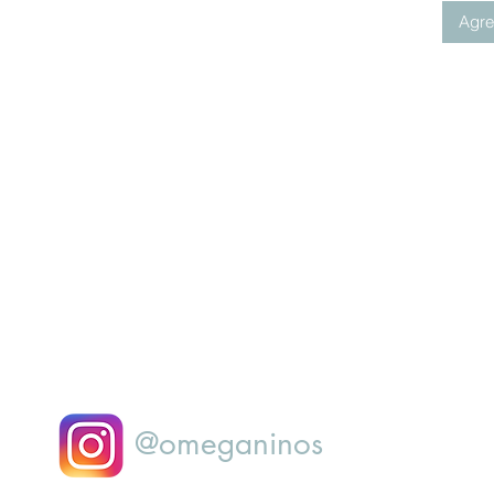
Agreg
@omeganinos