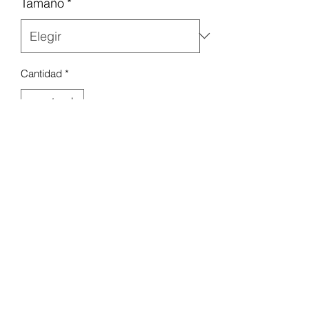
Tamaño
*
Cantidad
*
Agregar al carrito
Confeccionado en popelina 100%
algodón
Estampado floral por toda la prenda
en un lado que se invierte en un
color liso por toda la prenda
Las correas de la barbilla con velcro
se pueden colocar encima o debajo
del ala