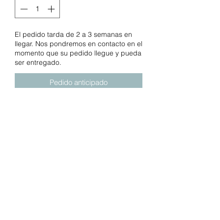
El pedido tarda de 2 a 3 semanas en
llegar. Nos pondremos en contacto en el
momento que su pedido llegue y pueda
ser entregado.
Pedido anticipado
Dale a las manitas y a las boquitas
algo interesante para explorar. Estos
anillos se unen entre sí y también se
adhieren a los asientos de automóviles,
cochecitos y bolsas de pañales.
¡Fáciles de agarrar y divertidos de
sacudir, escúchalos traquetear y
chasquear!
0 meses +
8 enlaces de anillo texturizados