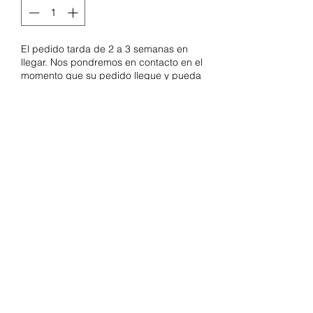
El pedido tarda de 2 a 3 semanas en
llegar. Nos pondremos en contacto en el
momento que su pedido llegue y pueda
ser entregado.
Pedido anticipado
Con un diseño sensorial, este juguete
está fabricado con suave algodón
natural y cuenta con una bola de
cascabeleo en el interior para envolver
al bebé con su suave sonido. ¡Sujete
fácilmente el Ritzy Jingle™ en un
asiento de automóvil, cochecito o
gimnasio de actividades para las
aventuras que se avecinan!