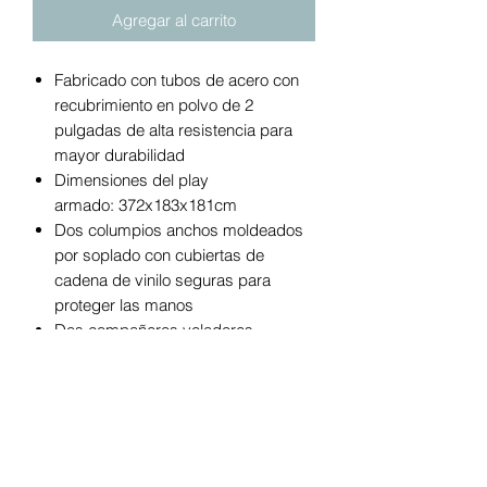
Agregar al carrito
Fabricado con tubos de acero con
recubrimiento en polvo de 2
pulgadas de alta resistencia para
mayor durabilidad
Dimensiones del play
armado: 372x183x181cm
Dos columpios anchos moldeados
por soplado con cubiertas de
cadena de vinilo seguras para
proteger las manos
Dos compañeros voladores
conectables, dragón y abeja, para el
juego imaginativo de tus pequeños.
Tobogán moldeado por soplado de
dos piezas grande y duradero de 5
pies para un fácil montaje
Columpio de platillo volador con