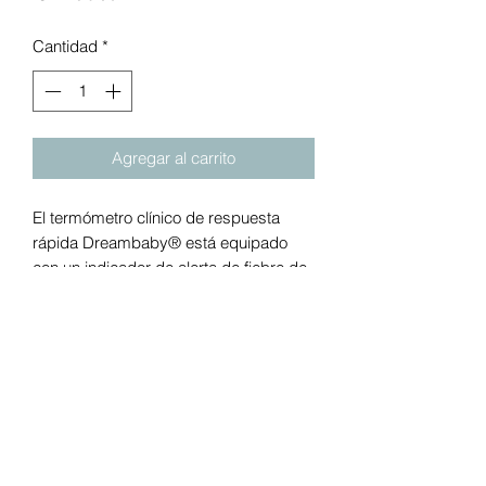
Cantidad
*
Agregar al carrito
El termómetro clínico de respuesta
rápida Dreambaby® está equipado
con un indicador de alerta de fiebre de
última generación. Da una lectura
rápida y precisa en 10 segundos y
sonará un pitido rápido si se detecta
fiebre (temperatura superior a 37,8 °C).
Alerta de fiebre: sonará un pitido rápido
si se detecta fiebre Lectura de
temperatura rápida y precisa en 10
segundos (medida oralmente)