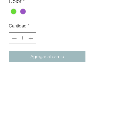
Color
*
Cantidad
*
Agregar al carrito
Taza abierta que no sea cae
es segura para niños pequeños,
especialmente diseñada para niños.
Evita los golpes accidentales, sin
desorden y limpieza interminable.
Una base especial con tecnología
de agarre inteligente se agarra a
cualquier superficie lisa, pero se
puede levantar fácilmente.