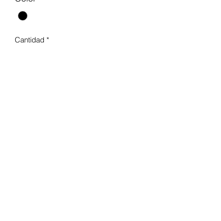
Cantidad
*
Agregar al carrito
Este volante tiene mas de 10
actividades! Luces y sonidos!
Para niños de 18 meses en adelante.
Utiliza 3 baterias AAA (incluye baterias
demo)