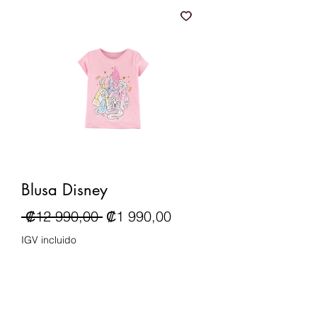
Blusa Disney
Precio
Precio de oferta
 ₡12 990,00 
₡1 990,00
IGV incluido
Talla
*