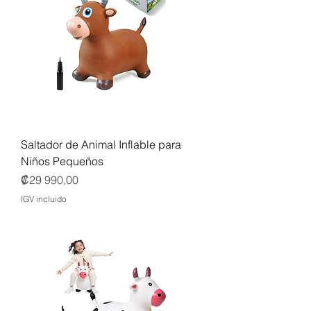
Saltador de Animal Inflable para
Niños Pequeños
Precio
₡29 990,00
IGV incluido