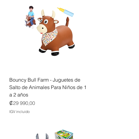
Bouncy Bull Farm - Juguetes de
Salto de Animales Para Niños de 1
a 2 años
Precio
₡29 990,00
IGV incluido