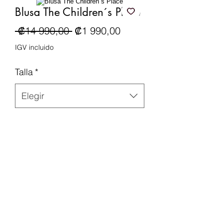
Blusa The Children´s Place
Precio
Precio de oferta
 ₡14 990,00 
₡1 990,00
IGV incluido
Talla
*
Elegir
Cantidad
*
Agregar al carrito