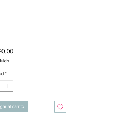
Precio
90,00
luido
ad
*
ar al carrito