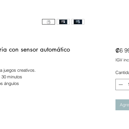
ria con sensor automático
₡6 9
IGV inc
ra juegos creativos.
Cantid
– 30 minutos
os ángulos
Agreg