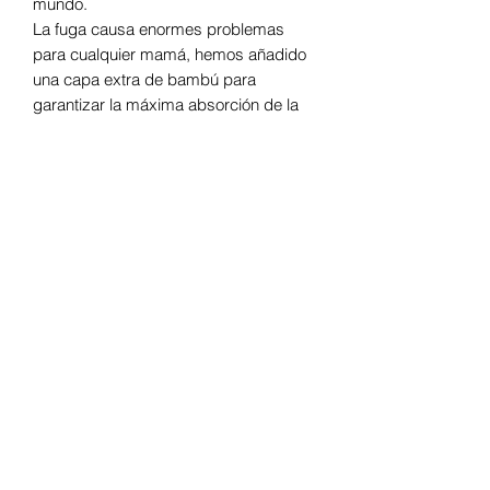
mundo.
La fuga causa enormes problemas
para cualquier mamá, hemos añadido
una capa extra de bambú para
garantizar la máxima absorción de la
leche materna. La capa superior
también está hecha a prueba de agua
para garantizar que no encuentres
manchas de leche húmeda en tu ropa
exterior.
Características que te encantará:
Diseño cono contorneado: para
adaptarse a la forma de tu pezón
sin dañarlos.
Bambú ultrasuave: calma tus
pezones doloridos o agrietados.
3 capas de absorción: adecuado
para mamás con exceso de
suministro.
Capa exterior impermeable: no más