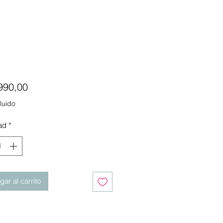
Precio
990,00
luido
ad
*
ar al carrito