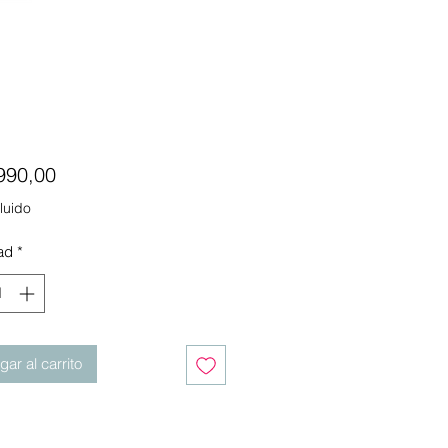
Precio
990,00
luido
ad
*
ar al carrito